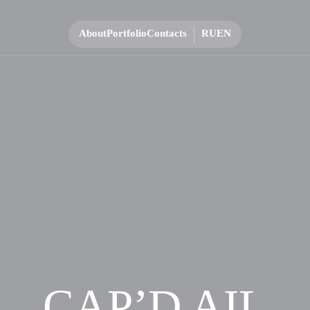
About
Portfolio
Contacts
RU
EN
CAP’D AIL